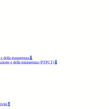
 e della trasparenza
7
rruzione e della trasparenza (PTPCT)
7
tività
4