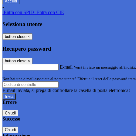
-
Entra con SPID
Entra con CIE
Seleziona utente
button close
×
Recupero password
button close
×
E-mail
Verrà inviato un messaggio all'indirizz
Non hai una e-mail associata al nome utente? Effettua il reset della password tram
E-mail inviata, si prega di controllare la casella di posta elettronica!
Errore
Chiudi
Successo
Chiudi
Informazione