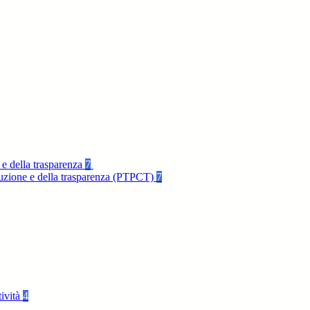
 e della trasparenza
7
rruzione e della trasparenza (PTPCT)
7
tività
4