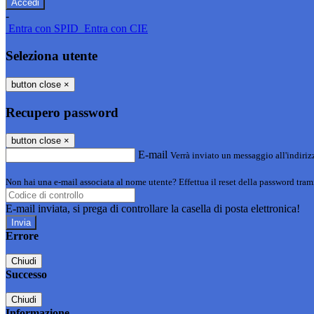
-
Entra con SPID
Entra con CIE
Seleziona utente
button close
×
Recupero password
button close
×
E-mail
Verrà inviato un messaggio all'indirizz
Non hai una e-mail associata al nome utente? Effettua il reset della password tram
E-mail inviata, si prega di controllare la casella di posta elettronica!
Errore
Chiudi
Successo
Chiudi
Informazione