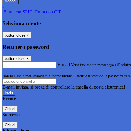
-
Entra con SPID
Entra con CIE
Seleziona utente
button close
×
Recupero password
button close
×
E-mail
Verrà inviato un messaggio all'indirizz
Non hai una e-mail associata al nome utente? Effettua il reset della password tram
E-mail inviata, si prega di controllare la casella di posta elettronica!
Errore
Chiudi
Successo
Chiudi
Informazione