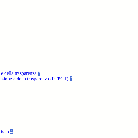
 e della trasparenza
7
rruzione e della trasparenza (PTPCT)
7
tività
4