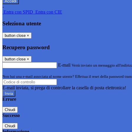
-
Entra con SPID
Entra con CIE
Seleziona utente
button close
×
Recupero password
button close
×
E-mail
Verrà inviato un messaggio all'indirizz
Non hai una e-mail associata al nome utente? Effettua il reset della password tram
E-mail inviata, si prega di controllare la casella di posta elettronica!
Errore
Chiudi
Successo
Chiudi
Informazione