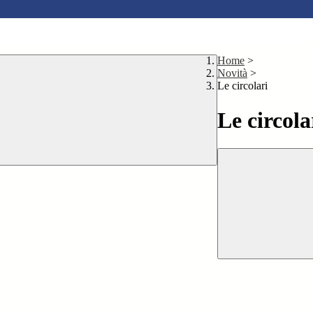
Home
>
Novità
>
Le circolari
Le circola