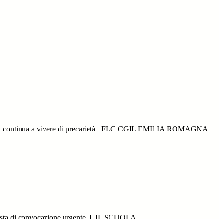
scuola continua a vivere di precarietà._FLC CGIL EMILIA ROMAGNA
ichiesta di convocazione urgente_UIL SCUOLA