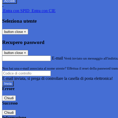
-
Entra con SPID
Entra con CIE
Seleziona utente
button close
×
Recupero password
button close
×
E-mail
Verrà inviato un messaggio all'indirizz
Non hai una e-mail associata al nome utente? Effettua il reset della password tram
E-mail inviata, si prega di controllare la casella di posta elettronica!
Errore
Chiudi
Successo
Chiudi
Informazione