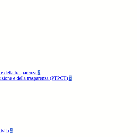
 e della trasparenza
7
rruzione e della trasparenza (PTPCT)
7
tività
4