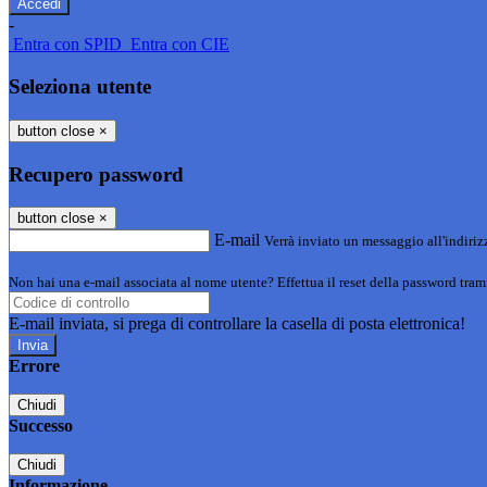
-
Entra con SPID
Entra con CIE
Seleziona utente
button close
×
Recupero password
button close
×
E-mail
Verrà inviato un messaggio all'indirizz
Non hai una e-mail associata al nome utente? Effettua il reset della password tram
E-mail inviata, si prega di controllare la casella di posta elettronica!
Errore
Chiudi
Successo
Chiudi
Informazione