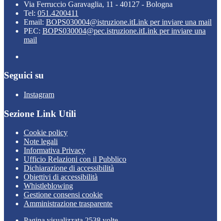
Via Ferruccio Garavaglia, 11 - 40127 - Bologna
Tel:
051.4200411
Email:
BOPS030004@istruzione.it
Link per inviare una mail
PEC:
BOPS030004@pec.istruzione.it
Link per inviare una
mail
Seguici su
Instagram
Sezione Link Utili
Cookie policy
Note legali
Informativa Privacy
Ufficio Relazioni con il Pubblico
Dichiarazione di accessibilità
Obiettivi di accessibilità
Whistleblowing
Gestione consensi cookie
Amministrazione trasparente
Pagina visualizzata
2538
volte