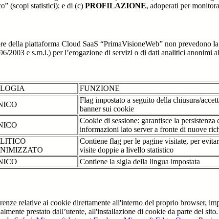
o” (scopi statistici); e di (c)
PROFILAZIONE
, adoperati per monitor
re della piattaforma Cloud SaaS “PrimaVisioneWeb” non prevedono la regi
2003 e s.m.i.) per l’erogazione di servizi o di dati analitici anonimi al 
OLOGIA
FUNZIONE
Flag impostato a seguito della chiusura/accet
NICO
banner sui cookie
Cookie di sessione: garantisce la persistenza 
NICO
informazioni lato server a fronte di nuove rich
LITICO
Contiene flag per le pagine visitate, per evita
NIMIZZATO
visite doppie a livello statistico
NICO
Contiene la sigla della lingua impostata
erenze relative ai cookie direttamente all'interno del proprio browser, im
tualmente prestato dall’utente, all'installazione di cookie da parte del si