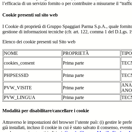
l’efficacia di un servizio fornito o per contribuire a misurarne il “traffic
Cookie presenti sul sito web
I Cookie di proprietà di Gruppo Spaggiari Parma S.p.A., quale fornito
gestione di informazioni tecniche (cfr. art. 122, comma 1 del D.Lgs. 196/
Elenco dei cookie presenti sul Sito web
NOME
PROPRIETÀ
TIP
cookies_consent
Prima parte
TEC
PHPSESSID
Prima parte
TEC
ANA
PVW_VISITE
Prima parte
ANO
PVW_LINGUA
Prima parte
TEC
Modalità per disabilitare/cancellare i cookie
Attraverso le impostazioni del browser l’utente può: (i) gestire le pref
già installati, incluso il cookie in cui è stato salvato il consenso, even