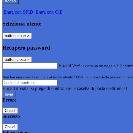
-
Entra con SPID
Entra con CIE
Seleziona utente
button close
×
Recupero password
button close
×
E-mail
Verrà inviato un messaggio all'indirizz
Non hai una e-mail associata al nome utente? Effettua il reset della password tram
E-mail inviata, si prega di controllare la casella di posta elettronica!
Errore
Chiudi
Successo
Chiudi
Informazione