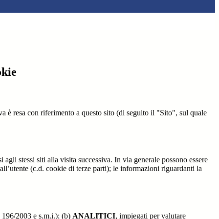
okie
a è resa con riferimento a questo sito (di seguito il "Sito", sul quale
.
 agli stessi siti alla visita successiva. In via generale possono essere
dall’utente (c.d. cookie di terze parti); le informazioni riguardanti la
. 196/2003 e s.m.i.); (b)
ANALITICI
, impiegati per valutare