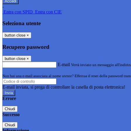
-
Entra con SPID
Entra con CIE
Seleziona utente
button close
×
Recupero password
button close
×
E-mail
Verrà inviato un messaggio all'indirizz
Non hai una e-mail associata al nome utente? Effettua il reset della password tram
E-mail inviata, si prega di controllare la casella di posta elettronica!
Errore
Chiudi
Successo
Chiudi
Informazione