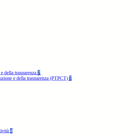
 e della trasparenza
7
rruzione e della trasparenza (PTPCT)
7
tività
4