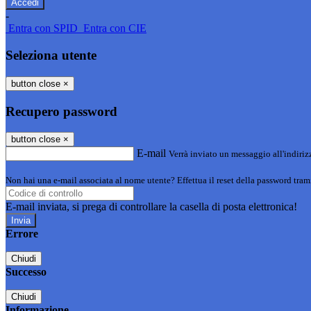
-
Entra con SPID
Entra con CIE
Seleziona utente
button close
×
Recupero password
button close
×
E-mail
Verrà inviato un messaggio all'indirizz
Non hai una e-mail associata al nome utente? Effettua il reset della password tram
E-mail inviata, si prega di controllare la casella di posta elettronica!
Errore
Chiudi
Successo
Chiudi
Informazione