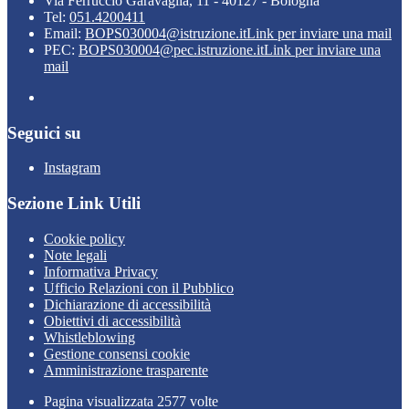
Via Ferruccio Garavaglia, 11 - 40127 - Bologna
Tel:
051.4200411
Email:
BOPS030004@istruzione.it
Link per inviare una mail
PEC:
BOPS030004@pec.istruzione.it
Link per inviare una
mail
Seguici su
Instagram
Sezione Link Utili
Cookie policy
Note legali
Informativa Privacy
Ufficio Relazioni con il Pubblico
Dichiarazione di accessibilità
Obiettivi di accessibilità
Whistleblowing
Gestione consensi cookie
Amministrazione trasparente
Pagina visualizzata
2577
volte