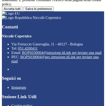
policy.
Accetta tutti
Salva le preferenze
Niccolò Copernico
Contatti
Niccolò Copernico
Via Ferruccio Garavaglia, 11 - 40127 - Bologna
Tel:
051.4200411
Email:
BOPS030004@istruzione.it
Link per inviare una mail
PEC:
BOPS030004@pec.istruzione.it
Link per inviare una
mail
Seguici su
Instagram
Sezione Link Utili
Cookie policy