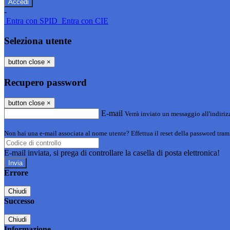
-
Entra con SPID
Entra con CIE
Seleziona utente
button close
×
Recupero password
button close
×
E-mail
Verrà inviato un messaggio all'indirizz
Non hai una e-mail associata al nome utente? Effettua il reset della password tram
E-mail inviata, si prega di controllare la casella di posta elettronica!
Errore
Chiudi
Successo
Chiudi
Informazione