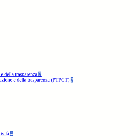
 e della trasparenza
7
rruzione e della trasparenza (PTPCT)
7
tività
4