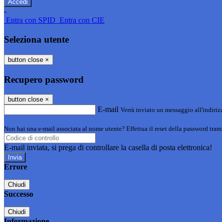
-
Entra con SPID
Entra con CIE
Seleziona utente
button close
×
Recupero password
button close
×
E-mail
Verrà inviato un messaggio all'indirizz
Non hai una e-mail associata al nome utente? Effettua il reset della password tram
E-mail inviata, si prega di controllare la casella di posta elettronica!
Errore
Chiudi
Successo
Chiudi
Informazione