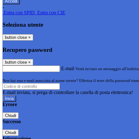
-
Entra con SPID
Entra con CIE
Seleziona utente
button close
×
Recupero password
button close
×
E-mail
Verrà inviato un messaggio all'indirizz
Non hai una e-mail associata al nome utente? Effettua il reset della password tram
E-mail inviata, si prega di controllare la casella di posta elettronica!
Errore
Chiudi
Successo
Chiudi
Informazione