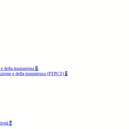
 e della trasparenza
7
rruzione e della trasparenza (PTPCT)
7
tività
4