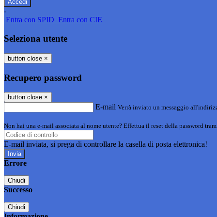
-
Entra con SPID
Entra con CIE
Seleziona utente
button close
×
Recupero password
button close
×
E-mail
Verrà inviato un messaggio all'indirizz
Non hai una e-mail associata al nome utente? Effettua il reset della password tram
E-mail inviata, si prega di controllare la casella di posta elettronica!
Errore
Chiudi
Successo
Chiudi
Informazione