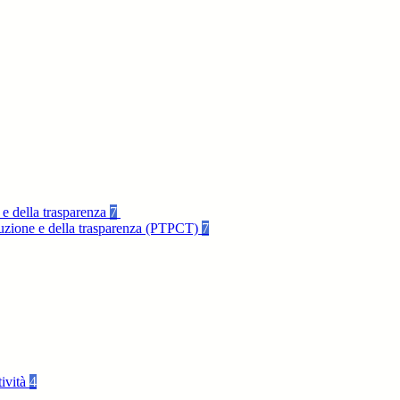
 e della trasparenza
7
rruzione e della trasparenza (PTPCT)
7
tività
4