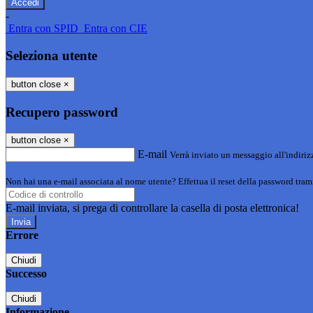
-
Entra con SPID
Entra con CIE
Seleziona utente
button close
×
Recupero password
button close
×
E-mail
Verrà inviato un messaggio all'indirizz
Non hai una e-mail associata al nome utente? Effettua il reset della password tram
E-mail inviata, si prega di controllare la casella di posta elettronica!
Errore
Chiudi
Successo
Chiudi
Informazione