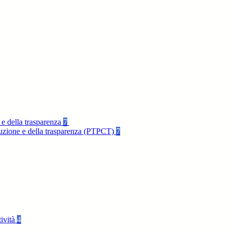
 e della trasparenza
7
rruzione e della trasparenza (PTPCT)
7
tività
4