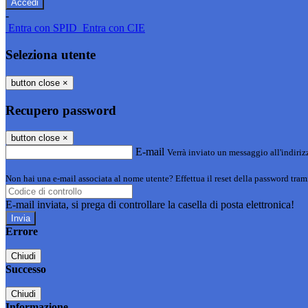
-
Entra con SPID
Entra con CIE
Seleziona utente
button close
×
Recupero password
button close
×
E-mail
Verrà inviato un messaggio all'indirizz
Non hai una e-mail associata al nome utente? Effettua il reset della password tram
E-mail inviata, si prega di controllare la casella di posta elettronica!
Errore
Chiudi
Successo
Chiudi
Informazione