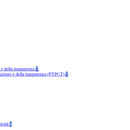
 e della trasparenza
7
rruzione e della trasparenza (PTPCT)
7
tività
4