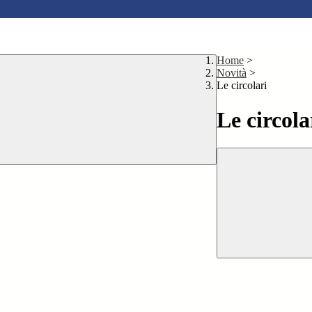
Home
>
Novità
>
Le circolari
Le circola