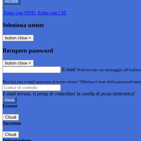
-
Entra con SPID
Entra con CIE
Seleziona utente
button close
×
Recupero password
button close
×
E-mail
Verrà inviato un messaggio all'indirizz
Non hai una e-mail associata al nome utente? Effettua il reset della password tram
E-mail inviata, si prega di controllare la casella di posta elettronica!
Errore
Chiudi
Successo
Chiudi
Informazione