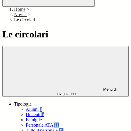
Home
>
Novità
>
Le circolari
Le circolari
Menu di
navigazione
Tipologie
Alunni
3
Docenti
5
Famiglie
Personale ATA
11
Tutto il personale
35