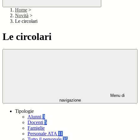
Home
>
Novità
>
Le circolari
Le circolari
Menu di
navigazione
Tipologie
Alunni
3
Docenti
5
Famiglie
Personale ATA
11
Tutto il personale
35