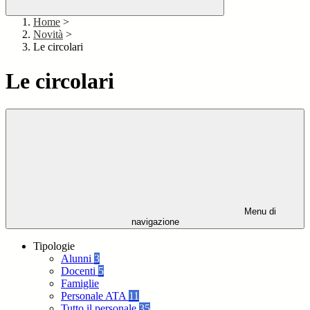
Home
>
Novità
>
Le circolari
Le circolari
Menu di
navigazione
Tipologie
Alunni
3
Docenti
5
Famiglie
Personale ATA
11
Tutto il personale
35