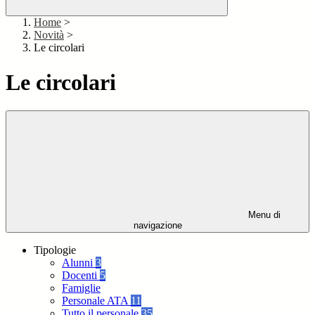
Home
>
Novità
>
Le circolari
Le circolari
Menu di
navigazione
Tipologie
Alunni
3
Docenti
5
Famiglie
Personale ATA
11
Tutto il personale
35