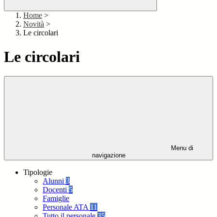
Home
>
Novità
>
Le circolari
Le circolari
Menu di
navigazione
Tipologie
Alunni
3
Docenti
5
Famiglie
Personale ATA
11
Tutto il personale
35