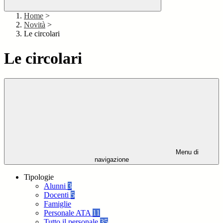
Home
>
Novità
>
Le circolari
Le circolari
Menu di
navigazione
Tipologie
Alunni
3
Docenti
5
Famiglie
Personale ATA
11
Tutto il personale
35