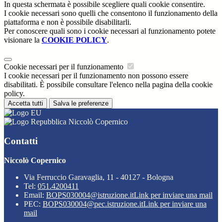
In questa schermata è possibile scegliere quali cookie consentire.
I cookie necessari sono quelli che consentono il funzionamento della
piattaforma e non è possibile disabilitarli.
Per conoscere quali sono i cookie necessari al funzionamento potete
visionare la
COOKIE POLICY
.
Cookie necessari per il funzionamento
I cookie necessari per il funzionamento non possono essere
disabilitati. È possibile consultare l'elenco nella pagina della cookie
policy.
Accetta tutti
Salva le preferenze
Niccolò Copernico
Contatti
Niccolò Copernico
Via Ferruccio Garavaglia, 11 - 40127 - Bologna
Tel:
051.4200411
Email:
BOPS030004@istruzione.it
Link per inviare una mail
PEC:
BOPS030004@pec.istruzione.it
Link per inviare una
mail