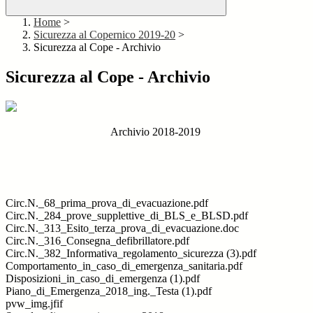
Home
>
Sicurezza al Copernico 2019-20
>
Sicurezza al Cope - Archivio
Sicurezza al Cope - Archivio
Archivio 2018-2019
Circ.N._68_prima_prova_di_evacuazione.pdf
Circ.N._284_prove_supplettive_di_BLS_e_BLSD.pdf
Circ.N._313_Esito_terza_prova_di_evacuazione.doc
Circ.N._316_Consegna_defibrillatore.pdf
Circ.N._382_Informativa_regolamento_sicurezza (3).pdf
Comportamento_in_caso_di_emergenza_sanitaria.pdf
Disposizioni_in_caso_di_emergenza (1).pdf
Piano_di_Emergenza_2018_ing._Testa (1).pdf
pvw_img.jfif