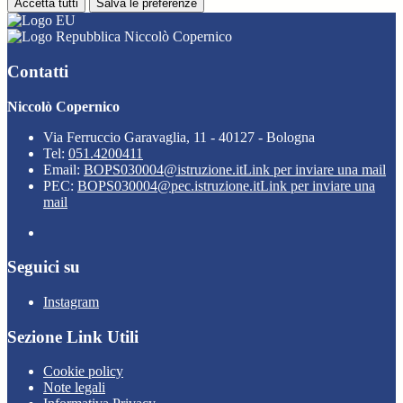
Accetta tutti
Salva le preferenze
Niccolò Copernico
Contatti
Niccolò Copernico
Via Ferruccio Garavaglia, 11 - 40127 - Bologna
Tel:
051.4200411
Email:
BOPS030004@istruzione.it
Link per inviare una mail
PEC:
BOPS030004@pec.istruzione.it
Link per inviare una
mail
Seguici su
Instagram
Sezione Link Utili
Cookie policy
Note legali