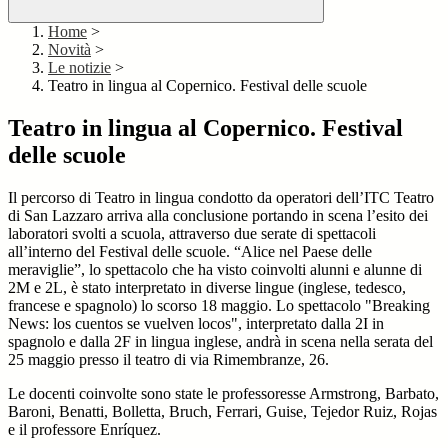
Home
>
Novità
>
Le notizie
>
Teatro in lingua al Copernico. Festival delle scuole
Teatro in lingua al Copernico. Festival
delle scuole
Il percorso di
Teatro in lingua
condotto da operatori dell’ITC Teatro
di San Lazzaro arriva alla conclusione portando in scena l’esito dei
laboratori svolti a scuola, attraverso due serate di spettacoli
all’interno del Festival delle scuole. “Alice nel Paese delle
meraviglie”, lo spettacolo che ha visto coinvolti alunni e alunne di
2M e 2L, è stato interpretato in diverse lingue (inglese, tedesco,
francese e spagnolo) lo scorso 18 maggio. Lo spettacolo "Breaking
News: los cuentos se vuelven locos", interpretato dalla 2I in
spagnolo e dalla 2F in lingua inglese, andrà in scena nella serata del
25 maggio presso il teatro di via Rimembranze, 26.
Le docenti coinvolte sono state le professoresse Armstrong, Barbato,
Baroni, Benatti, Bolletta, Bruch, Ferrari, Guise, Tejedor Ruiz, Rojas
e il professore
Enríquez.