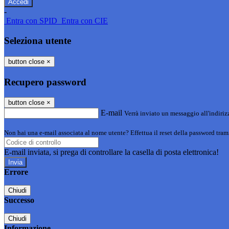
-
Entra con SPID
Entra con CIE
Seleziona utente
button close
×
Recupero password
button close
×
E-mail
Verrà inviato un messaggio all'indirizz
Non hai una e-mail associata al nome utente? Effettua il reset della password tram
E-mail inviata, si prega di controllare la casella di posta elettronica!
Errore
Chiudi
Successo
Chiudi
Informazione