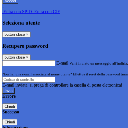
-
Entra con SPID
Entra con CIE
Seleziona utente
button close
×
Recupero password
button close
×
E-mail
Verrà inviato un messaggio all'indirizz
Non hai una e-mail associata al nome utente? Effettua il reset della password tram
E-mail inviata, si prega di controllare la casella di posta elettronica!
Errore
Chiudi
Successo
Chiudi
Informazione