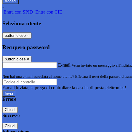
-
Entra con SPID
Entra con CIE
Seleziona utente
button close
×
Recupero password
button close
×
E-mail
Verrà inviato un messaggio all'indirizz
Non hai una e-mail associata al nome utente? Effettua il reset della password tram
E-mail inviata, si prega di controllare la casella di posta elettronica!
Errore
Chiudi
Successo
Chiudi
Informazione