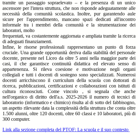
tramite un passaggio sopraelevato – e la presenza di un unico
ascensore per l'intera struttura, che non risponde adeguatamente alle
necessità della comunità scolastica. Inoltre, pur garantendo aule
sicure per l'apprendimento, mancano spazi dedicati all'incontro
informale tra i membri della comunità e la strumentazione dei
laboratori, molto
frequentati, va costantemente aggiornata e ampliata tramite la ricerca
di adeguati finanziamenti.
Infine, le risorse professionali rappresentano un punto di forza
cruciale. Una grande opportunità deriva dalla stabilità del personale
docente, presente nel Liceo da oltre 5 anni nella maggior parte dei
casi, il che garantisce continuità didattica ed elevato senso di
appartenenza. Si rileva coesione e motivazione negli organi
collegiali e tutti i docenti di sostegno sono specializzati. Numerosi
docenti arricchiscono il curriculum della scuola con dottorati di
ricerca, pubblicazioni, certificazioni e collaborazioni con istituti di
cultura riconosciuti. Come vincolo , si segnala che anche
nell'organico di diritto dell'a.s. 2025-2026 il numero di tecnici di
laboratorio (informatico e chimico) risulta al di sotto del fabbisogno,
un aspetto rilevante data la complessità della struttura che conta oltre
1.500 alunni, oltre 120 docenti, oltre 60 classi e 10 laboratori, più di
300 computer.
Link alla sezione completa del PTOF: La scuola e il suo contesto