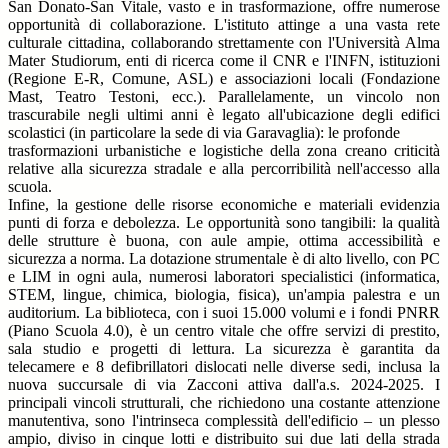
San Donato-San Vitale, vasto e in trasformazione, offre numerose
opportunità di collaborazione. L'istituto attinge a una vasta rete
culturale cittadina, collaborando strettamente con l'Università Alma
Mater Studiorum, enti di ricerca come il CNR e l'INFN, istituzioni
(Regione E-R, Comune, ASL) e associazioni locali (Fondazione
Mast, Teatro Testoni, ecc.). Parallelamente, un vincolo non
trascurabile negli ultimi anni è legato all'ubicazione degli edifici
scolastici (in particolare la sede di via Garavaglia): le profonde
trasformazioni urbanistiche e logistiche della zona creano criticità
relative alla sicurezza stradale e alla percorribilità nell'accesso alla
scuola.
Infine, la gestione delle risorse economiche e materiali evidenzia
punti di forza e debolezza. Le opportunità sono tangibili: la qualità
delle strutture è buona, con aule ampie, ottima accessibilità e
sicurezza a norma. La dotazione strumentale è di alto livello, con PC
e LIM in ogni aula, numerosi laboratori specialistici (informatica,
STEM, lingue, chimica, biologia, fisica), un'ampia palestra e un
auditorium. La biblioteca, con i suoi 15.000 volumi e i fondi PNRR
(Piano Scuola 4.0), è un centro vitale che offre servizi di prestito,
sala studio e progetti di lettura. La sicurezza è garantita da
telecamere e 8 defibrillatori dislocati nelle diverse sedi, inclusa la
nuova succursale di via Zacconi attiva dall'a.s. 2024-2025. I
principali vincoli strutturali, che richiedono una costante attenzione
manutentiva, sono l'intrinseca complessità dell'edificio – un plesso
ampio, diviso in cinque lotti e distribuito sui due lati della strada