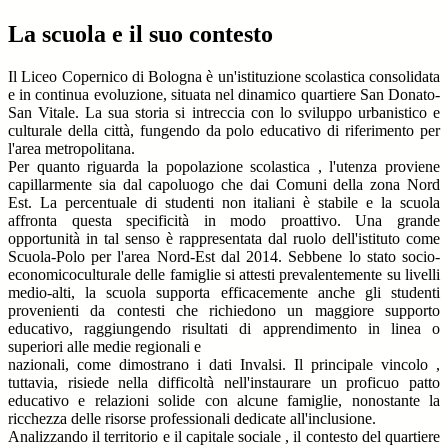
La scuola e il suo contesto
Il Liceo Copernico di Bologna è un'istituzione scolastica consolidata
e in continua evoluzione, situata nel dinamico quartiere San Donato-
San Vitale. La sua storia si intreccia con lo sviluppo urbanistico e
culturale della città, fungendo da polo educativo di riferimento per
l'area metropolitana.
Per quanto riguarda la popolazione scolastica , l'utenza proviene
capillarmente sia dal capoluogo che dai Comuni della zona Nord
Est. La percentuale di studenti non italiani è stabile e la scuola
affronta questa specificità in modo proattivo. Una grande
opportunità in tal senso è rappresentata dal ruolo dell'istituto come
Scuola-Polo per l'area Nord-Est dal 2014. Sebbene lo stato socio-
economicoculturale delle famiglie si attesti prevalentemente su livelli
medio-alti, la scuola supporta efficacemente anche gli studenti
provenienti da contesti che richiedono un maggiore supporto
educativo, raggiungendo risultati di apprendimento in linea o
superiori alle medie regionali e
nazionali, come dimostrano i dati Invalsi. Il principale vincolo ,
tuttavia, risiede nella difficoltà nell'instaurare un proficuo patto
educativo e relazioni solide con alcune famiglie, nonostante la
ricchezza delle risorse professionali dedicate all'inclusione.
Analizzando il territorio e il capitale sociale , il contesto del quartiere