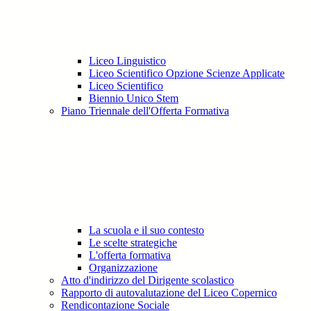
Liceo Linguistico
Liceo Scientifico Opzione Scienze Applicate
Liceo Scientifico
Biennio Unico Stem
Piano Triennale dell'Offerta Formativa
La scuola e il suo contesto
Le scelte strategiche
L'offerta formativa
Organizzazione
Atto d'indirizzo del Dirigente scolastico
Rapporto di autovalutazione del Liceo Copernico
Rendicontazione Sociale