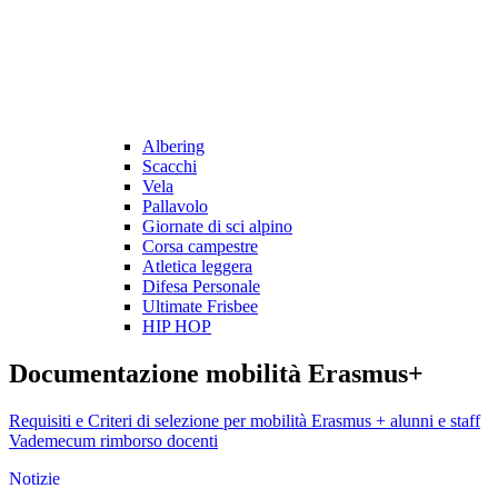
Albering
Scacchi
Vela
Pallavolo
Giornate di sci alpino
Corsa campestre
Atletica leggera
Difesa Personale
Ultimate Frisbee
HIP HOP
Documentazione mobilità Erasmus+
Requisiti e Criteri di selezione per mobilità Erasmus + alunni e staff
Vademecum rimborso docenti
Notizie