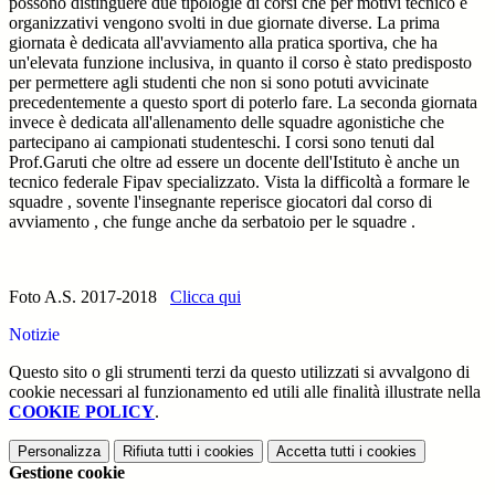
possono distinguere due tipologie di corsi che per motivi tecnico e
organizzativi vengono svolti in due giornate diverse. La prima
giornata è dedicata all'avviamento alla pratica sportiva, che ha
un'elevata funzione inclusiva, in quanto il corso è stato predisposto
per permettere agli studenti che non si sono potuti avvicinate
precedentemente a questo sport di poterlo fare. La seconda giornata
invece è dedicata all'allenamento delle squadre agonistiche che
partecipano ai campionati studenteschi. I corsi sono tenuti dal
Prof.Garuti che oltre ad essere un docente dell'Istituto è anche un
tecnico federale Fipav specializzato. Vista la difficoltà a formare le
squadre , sovente l'insegnante reperisce giocatori dal corso di
avviamento , che funge anche da serbatoio per le squadre .
Foto A.S. 2017-2018
Clicca qui
Notizie
Questo sito o gli strumenti terzi da questo utilizzati si avvalgono di
cookie necessari al funzionamento ed utili alle finalità illustrate nella
COOKIE POLICY
.
Personalizza
Rifiuta tutti
i cookies
Accetta tutti
i cookies
Gestione cookie