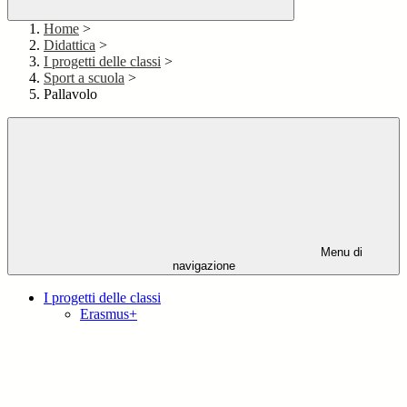
Home
>
Didattica
>
I progetti delle classi
>
Sport a scuola
>
Pallavolo
Menu di
navigazione
I progetti delle classi
Erasmus+