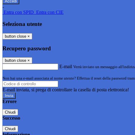
-
Entra con SPID
Entra con CIE
Seleziona utente
button close
×
Recupero password
button close
×
E-mail
Verrà inviato un messaggio all'indirizz
Non hai una e-mail associata al nome utente? Effettua il reset della password tram
E-mail inviata, si prega di controllare la casella di posta elettronica!
Errore
Chiudi
Successo
Chiudi
Informazione