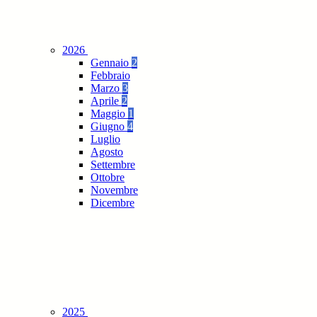
2026
Gennaio
2
Febbraio
Marzo
3
Aprile
2
Maggio
1
Giugno
4
Luglio
Agosto
Settembre
Ottobre
Novembre
Dicembre
2025