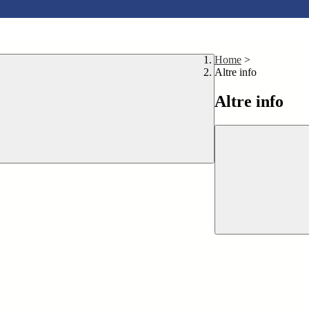
Home
>
Altre info
Altre info