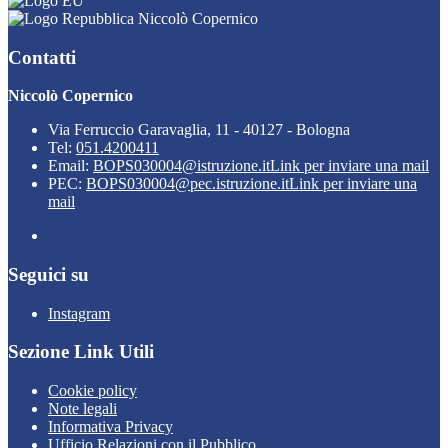
Niccolò Copernico
Contatti
Niccolò Copernico
Via Ferruccio Garavaglia, 11 - 40127 - Bologna
Tel:
051.4200411
Email:
BOPS030004@istruzione.it
Link per inviare una mail
PEC:
BOPS030004@pec.istruzione.it
Link per inviare una
mail
Seguici su
Instagram
Sezione Link Utili
Cookie policy
Note legali
Informativa Privacy
Ufficio Relazioni con il Pubblico