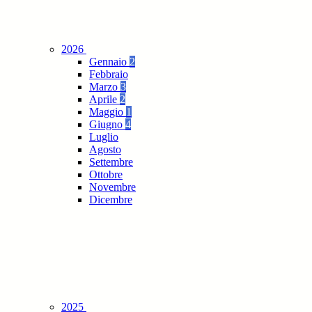
2026
Gennaio
2
Febbraio
Marzo
3
Aprile
2
Maggio
1
Giugno
4
Luglio
Agosto
Settembre
Ottobre
Novembre
Dicembre
2025