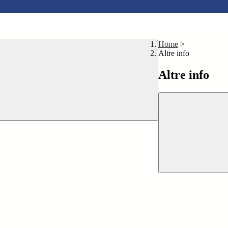
Home
>
Altre info
Altre info