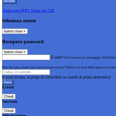
-
Entra con SPID
Entra con CIE
Seleziona utente
button close
×
Recupero password
button close
×
E-mail
Verrà inviato un messaggio all'indirizz
Non hai una e-mail associata al nome utente? Effettua il reset della password tram
E-mail inviata, si prega di controllare la casella di posta elettronica!
Errore
Chiudi
Successo
Chiudi
Informazione