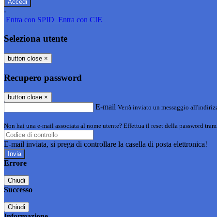
-
Entra con SPID
Entra con CIE
Seleziona utente
button close
×
Recupero password
button close
×
E-mail
Verrà inviato un messaggio all'indirizz
Non hai una e-mail associata al nome utente? Effettua il reset della password tram
E-mail inviata, si prega di controllare la casella di posta elettronica!
Errore
Chiudi
Successo
Chiudi
Informazione