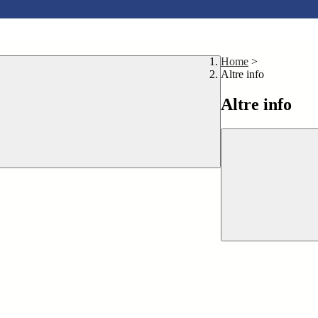
Home
>
Altre info
Altre info