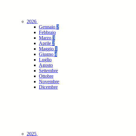
2026
Gennaio
2
Febbraio
Marzo
3
Aprile
2
Maggio
1
Giugno
4
Luglio
Agosto
Settembre
Ottobre
Novembre
Dicembre
2025