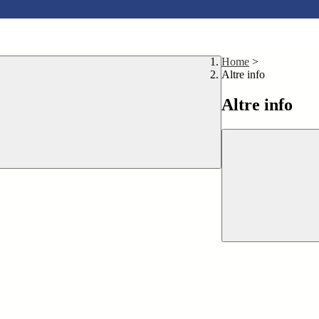
Home
>
Altre info
Altre info