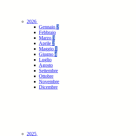
2026
Gennaio
2
Febbraio
Marzo
3
Aprile
2
Maggio
1
Giugno
4
Luglio
Agosto
Settembre
Ottobre
Novembre
Dicembre
2025