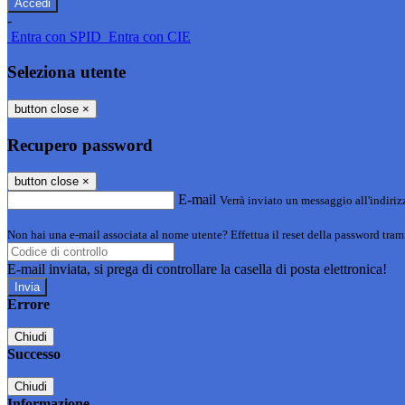
-
Entra con SPID
Entra con CIE
Seleziona utente
button close
×
Recupero password
button close
×
E-mail
Verrà inviato un messaggio all'indirizz
Non hai una e-mail associata al nome utente? Effettua il reset della password tram
E-mail inviata, si prega di controllare la casella di posta elettronica!
Errore
Chiudi
Successo
Chiudi
Informazione